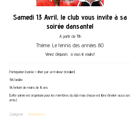
Samedi 13 Avril, le club vous invite à sa
soirée dansante!
A partir de 19h
Thème: Le tennis des années 80
Venez déguisés si vous le voulez!
Participation (soirée + dîner par un traiteur brésilien):
15€/adulte
5€/enfant de moins de 16 ans
(Cette soirée est organisée pour les membres du club mais chacun est libre d’inviter aussi ses
amis.)
Catégorie
Animations