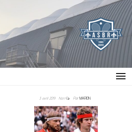
TENNIS SQUASH
DE BOURG LA
3 avril 2019
Non
Par
MARION
REINE