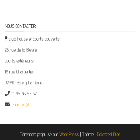
NOUS CONTACTER
club house et courts couverts:
25 rue de la Bièvre
courts extérieurs:
18 rue Charpentier
92340 Bourg La Reine
01 45 36 67 57
tennisblr@fft.fr
Fièrement propulsé par
WordPress
|
Thème :
Balanced Blog