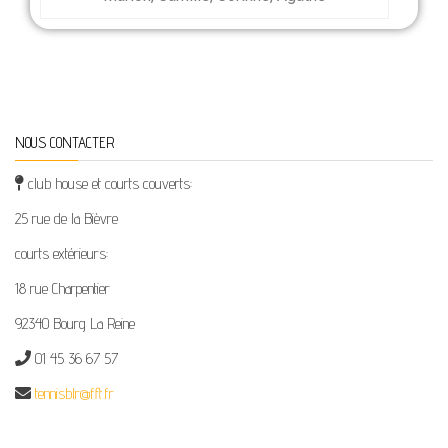
NOUS CONTACTER
club house et courts couverts:
25 rue de la Bièvre
courts extérieurs:
18 rue Charpentier
92340 Bourg La Reine
01 45 36 67 57
tennisblr@fft.fr