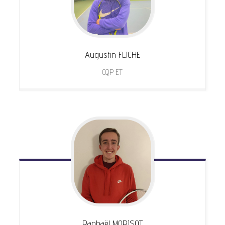
Augustin
FLICHE
CQP ET
Raphaël
MORISOT