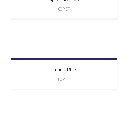
CQP ET
Emilie
GIRGIS
CQP ET