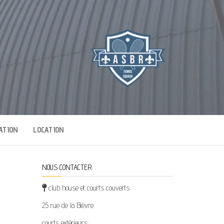
E
ATION
LOCATION
NOUS CONTACTER
club house et courts couverts:
25 rue de la Bièvre
courts extérieurs: