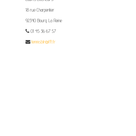
18 rue Charpentier
92340 Bourg La Reine
01 45 36 67 57
tennisblr@fft.fr