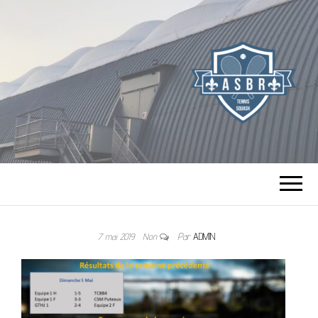
TENNIS SQUASH
DE BOURG LA
7 mai 2019
Non
Par
ADMIN
REINE