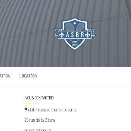
E
ATION
LOCATION
NOUS CONTACTER
club house et courts couverts:
25 rue de la Bièvre
courts extérieurs: