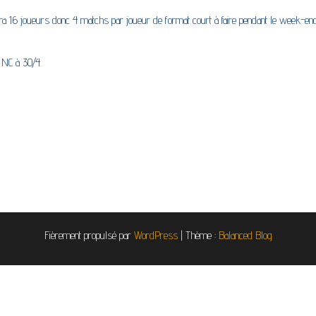
a 16 joueurs donc 4 matchs par joueur de format court à faire pendant le week-end
 NC à 30/4.
Fièrement propulsé par
WordPress
|
Thème :
Balanced Blog