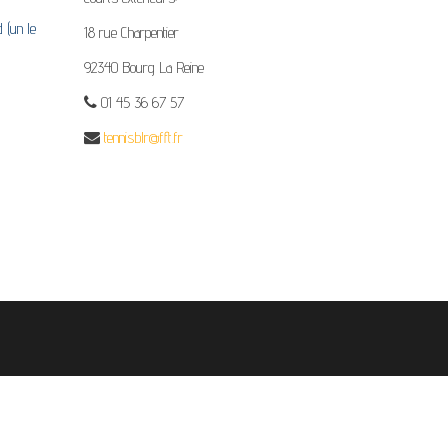
 (un le
18 rue Charpentier
92340 Bourg La Reine
01 45 36 67 57
tennisblr@fft.fr