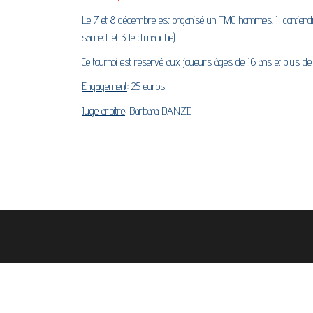
Le 7 et 8 décembre est organisé un TMC hommes. Il contiendr
samedi et 3 le dimanche).
Ce tournoi est réservé aux joueurs âgés de 16 ans et plus de
Engagement
: 25 euros
Juge arbitre
: Barbara DANZE