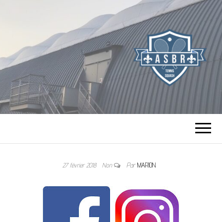
TENNIS SQUASH
DE BOURG LA
27 février 2018
Non
Par
MARION
REINE