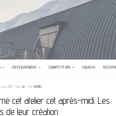
H DE BOURG LA REIN
B
ENSEIGNEMENT
COMPÉTITION
SQUASH
RÉSERV
 avril 2019
Non
Par
ADMIN
imé cet atelier cet après-midi. Les
rs de leur création.