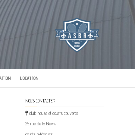
E
ATION
LOCATION
NOUS CONTACTER
club house et courts couverts:
25 rue de la Bièvre
courts extérieurs: