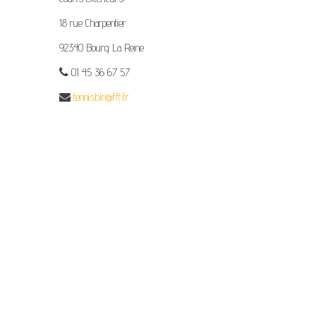
18 rue Charpentier
92340 Bourg La Reine
01 45 36 67 57
tennisblr@fft.fr